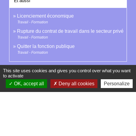
Et aussi
Licenciement économique
Travail - Formation
Rupture du contrat de travail dans le secteur privé
Travail - Formation
Quitter la fonction publique
Travail - Formation
Signaler une erreur sur cette page
This site uses cookies and gives you control over what you want
to activate
OK, accept all
Deny all cookies
Personalize
Contacts
La Garde-Adhémar
25, rue Pauline de Simiane
26700 La Garde-Adhémar - FRANCE