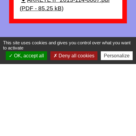
file_download
(PDF - 85.25 kB)
This site uses cookies and gives you control over what you want
to activate
OK, accept all
Deny all cookies
Personalize
Contacts
La Garde-Adhémar
25, rue Pauline de Simiane
26700 La Garde-Adhémar - FRANCE
+33 4 75 04 41 09
Contact par formulaire