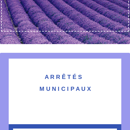
A R R Ê T É S
M U N I C I P A U X