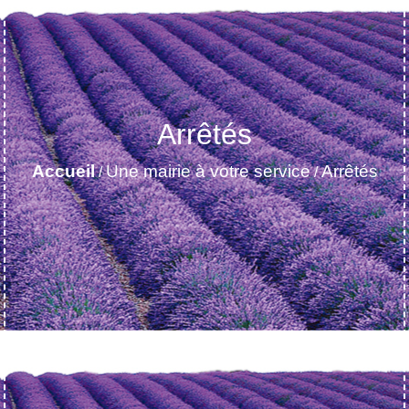
Arrêtés
Accueil
Une mairie à votre service
Arrêtés
/
/