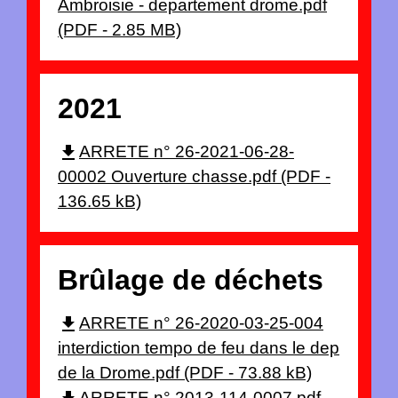
Ambroisie - departement drome.pdf
(PDF - 2.85 MB)
2021
file_download
ARRETE n° 26-2021-06-28-
00002 Ouverture chasse.pdf (PDF -
136.65 kB)
Brûlage de déchets
file_download
ARRETE n° 26-2020-03-25-004
interdiction tempo de feu dans le dep
de la Drome.pdf (PDF - 73.88 kB)
ARRETE n° 2013-114-0007.pdf