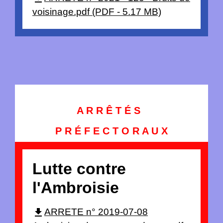
voisinage.pdf (PDF - 5.17 MB)
A R R Ê T É S
P R É F E C T O R A U X
Lutte contre
l'Ambroisie
file_download
ARRETE n° 2019-07-08