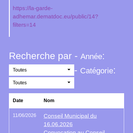
https://la-garde-
adhemar.dematdoc.eu/public/14?
filters=14
Recherche par -
:
Année
-
:
Catégorie
Toutes
Toutes
Date
Nom
11/06/2026
Conseil Municipal du
16.06.2026
Convocation au Conseil