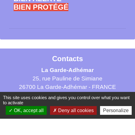
BIEN PROTÉGÉ
Contacts
La Garde-Adhémar
25, rue Pauline de Simiane
26700 La Garde-Adhémar - FRANCE
+33 4 75 04 41 09
This site uses cookies and gives you control over what you want
to activate
Contact par formulaire
OK, accept all
Deny all cookies
Personalize