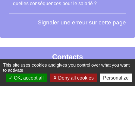
quelles conséquences pour le salarié ?
Signaler une erreur sur cette page
Contacts
This site uses cookies and gives you control over what you want
La Garde-Adhémar
to activate
25, rue Pauline de Simiane
OK, accept all
Deny all cookies
Personalize
26700 La Garde-Adhémar - FRANCE
+33 4 75 04 41 09
Contact par formulaire