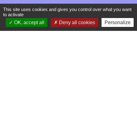
This site uses cookies and gives you control over what you want
to activate
OK, accept all
Deny all cookies
Personalize
Contacts
La Garde-Adhémar
25, rue Pauline de Simiane
26700 La Garde-Adhémar - FRANCE
+33 4 75 04 41 09
Contact par formulaire
Mentions légales
-
Politique de confidentialité
-
Accessibilité
-
Plan du site
-