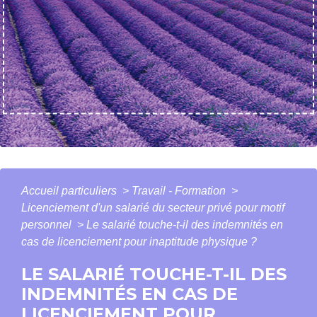
Accueil particuliers
>
Travail - Formation
>
Licenciement d'un salarié du secteur privé pour motif
personnel
>
Le salarié touche-t-il des indemnités en
cas de licenciement pour inaptitude physique ?
LE SALARIÉ TOUCHE-T-IL DES
INDEMNITÉS EN CAS DE
LICENCIEMENT POUR