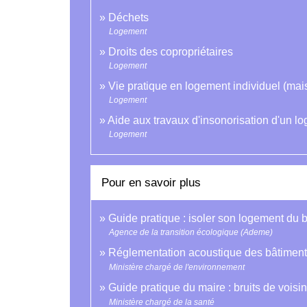
Déchets
Logement
Droits des copropriétaires
Logement
Vie pratique en logement individuel (mai
Logement
Aide aux travaux d'insonorisation d'un l
Logement
Pour en savoir plus
Guide pratique : isoler son logement du b
Agence de la transition écologique (Ademe)
Réglementation acoustique des bâtiments
Ministère chargé de l'environnement
Guide pratique du maire : bruits de vois
Ministère chargé de la santé