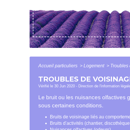
Accueil particuliers
>
Logement
>
Troubles 
TROUBLES DE VOISINAG
Vérifié le 30 Jun 2020 - Direction de l'information légal
Le bruit ou les nuisances olfactives
sous certaines conditions.
Bruits de voisinage liés au comportem
Bruits d'activités (chantier, discothèque, 
Nuisances olfactives (odeurs)