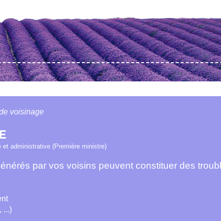
de voisinage
E
e et administrative (Première ministre)
 générés par vos voisins peuvent constituer des troub
ent
...)