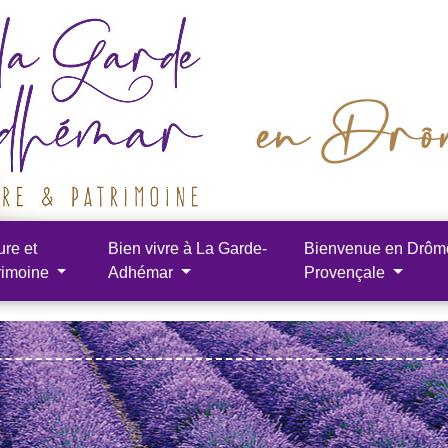
ure et
Bien vivre à La Garde-
Bienvenue en Drôm
rimoine
Adhémar
Provençale