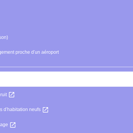
son)
ogement proche d'un aéroport
open_in_new
ruit
open_in_new
 d'habitation neufs
open_in_new
inage