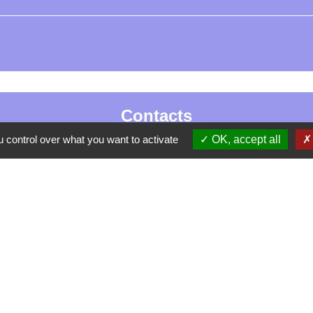
Contacts
 control over what you want to activate
OK, accept all
La Garde-Adhémar
25, rue Pauline de Simiane
26700 La Garde-Adhémar - FRANCE
+33 4 75 04 41 09
Contact par formulaire