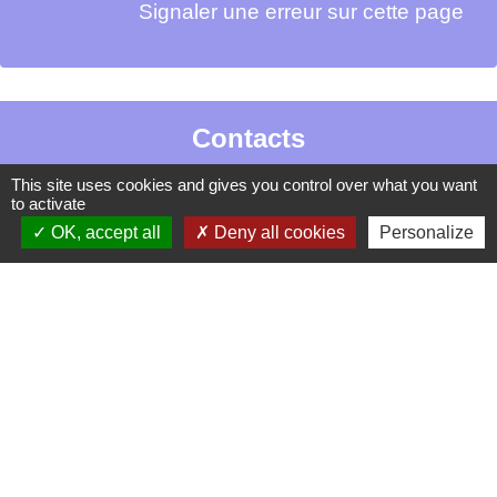
Signaler une erreur sur cette page
Contacts
La Garde-Adhémar
This site uses cookies and gives you control over what you want
to activate
25, rue Pauline de Simiane
OK, accept all
Deny all cookies
Personalize
26700 La Garde-Adhémar - FRANCE
+33 4 75 04 41 09
Contact par formulaire
Mentions légales
-
Politique de confidentialité
-