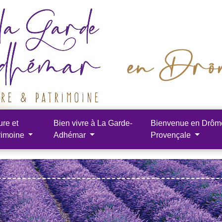
ure et
Bien vivre à La Garde-
Bienvenue en Drôm
rimoine
Adhémar
Provençale