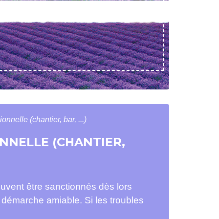
onnelle (chantier, bar, ...)
ONNELLE (CHANTIER,
 peuvent être sanctionnés dès lors
ne démarche amiable. Si les troubles