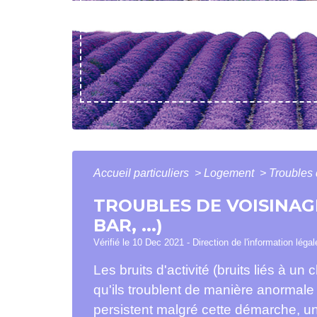
Accueil particuliers
>
Logement
>
Troubles
TROUBLES DE VOISINAGE
BAR, ...)
Vérifié le 10 Dec 2021 - Direction de l'information léga
Les bruits d'activité (bruits liés à u
qu'ils troublent de manière anormale 
persistent malgré cette démarche, un