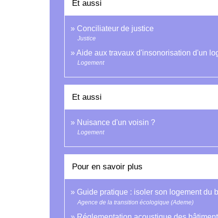
Et aussi
Conciliateur de justice
Justice
Aide aux travaux d'insonorisation d'un l
Logement
Et aussi
Nuisance d'un voisin ?
Logement
Pour en savoir plus
Guide pratique : isoler son logement du b
Agence de la transition écologique (Ademe)
Réglementation acoustique des bâtiments