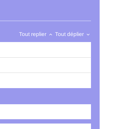
Tout replier
Tout déplier
keyboard_arrow_up
keyboard_arrow_down