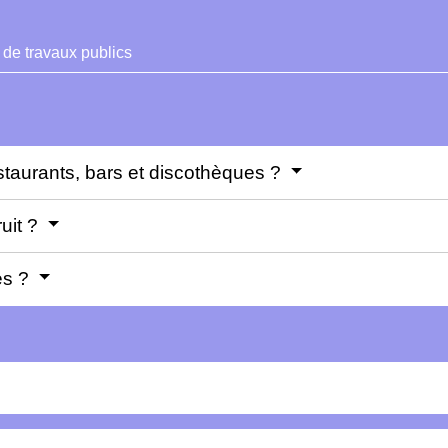
 de travaux publics
estaurants, bars et discothèques ?
ruit ?
es ?