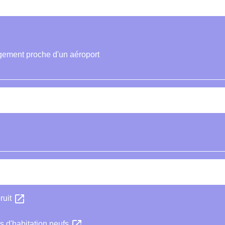
ogement proche d'un aéroport
open_in_new
ruit
open_in_new
 d'habitation neufs