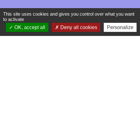
This site uses cookies and gives you control over what you want
to activate
OK, accept all
Deny all cookies
Personalize
Contacts
La Garde-Adhémar
25, rue Pauline de Simiane
26700 La Garde-Adhémar - FRANCE
+33 4 75 04 41 09
Contact par formulaire
Mentions légales
-
Politique de confidentialité
-
Accessibilité
-
Plan du site
-