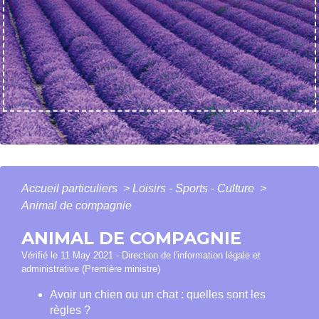
Accueil particuliers
>
Loisirs - Sports - Culture
>
Animal de compagnie
ANIMAL DE COMPAGNIE
Vérifié le 11 May 2021 - Direction de l'information légale et
administrative (Première ministre)
Avoir un chien ou un chat : quelles sont les
règles ?