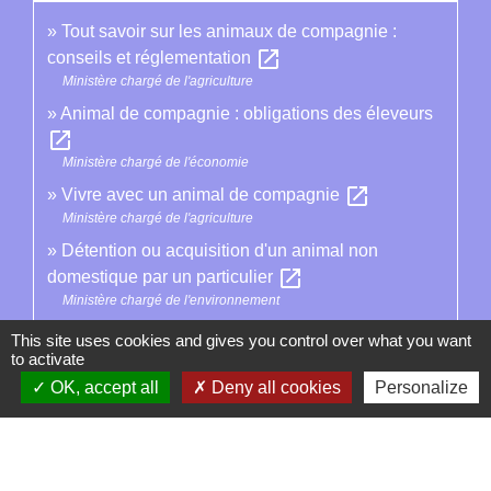
Tout savoir sur les animaux de compagnie :
open_in_new
conseils et réglementation
Ministère chargé de l'agriculture
Animal de compagnie : obligations des éleveurs
open_in_new
Ministère chargé de l'économie
open_in_new
Vivre avec un animal de compagnie
Ministère chargé de l'agriculture
Détention ou acquisition d'un animal non
open_in_new
domestique par un particulier
Ministère chargé de l'environnement
This site uses cookies and gives you control over what you want
to activate
Signaler une erreur sur cette page
OK, accept all
Deny all cookies
Personalize
Contacts