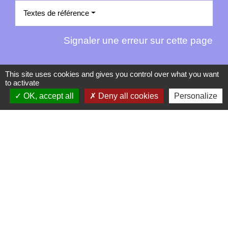
Textes de référence
Signaler une erreur sur cette page
This site uses cookies and gives you control over what you want
to activate
OK, accept all
Deny all cookies
Personalize
Contacts
La Garde-Adhémar
25, rue Pauline de Simiane
26700 La Garde-Adhémar - FRANCE
+33 4 75 04 41 09
Contact par formulaire