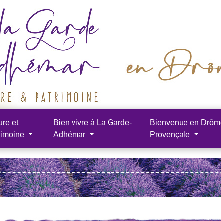
ure et
Bien vivre à La Garde-
Bienvenue en Drôm
rimoine
Adhémar
Provençale