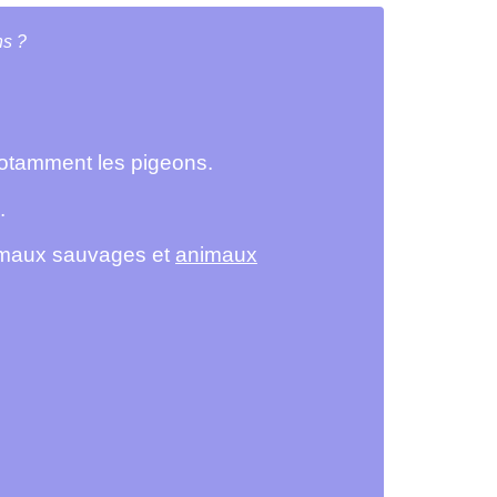
ns ?
notamment les pigeons.
.
nimaux sauvages et
animaux