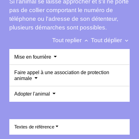
Si l'animal se laisse approcher et s'il ne porte
pas de collier comportant le numéro de
téléphone ou l'adresse de son détenteur,
plusieurs démarches sont possibles.
Tout replier
Tout déplier
keyboard_arrow_up
keyboard_arrow_down
Mise en fourrière
Faire appel à une association de protection
animale
Adopter l'animal
Textes de référence