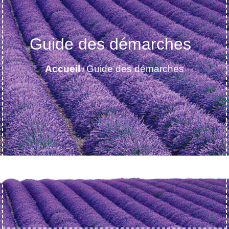
Guide des démarches
Accueil
Guide des démarches
/