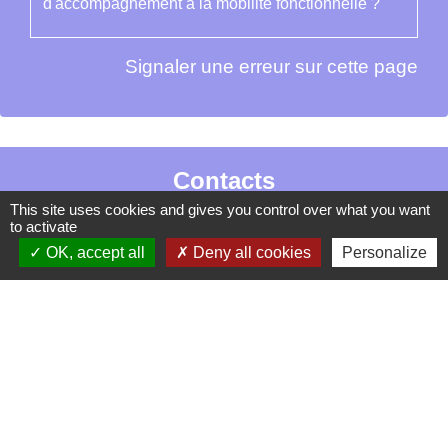
d'accompagnement à la mobilité fonctionnelle ?
Signaler une erreur sur cette page
Contacts
This site uses cookies and gives you control over what you want
La Garde-Adhémar
to activate
25, rue Pauline de Simiane
OK, accept all
Deny all cookies
Personalize
26700 La Garde-Adhémar - FRANCE
+33 4 75 04 41 09
Contact par formulaire