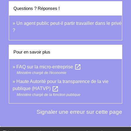
Questions ? Réponses !
Un agent public peut-il partir travailler dans le privé
?
Pour en savoir plus
open_in_new
FAQ sur la micro-entreprise
Ministère chargé de l'économie
Haute Autorité pour la transparence de la vie
open_in_new
publique (HATVP)
Ministère chargé de la fonction publique
Signaler une erreur sur cette page