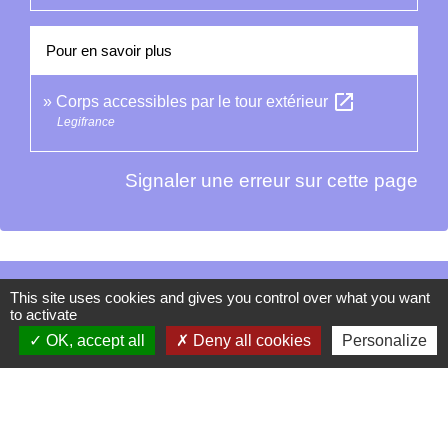
Pour en savoir plus
open_in_new
Corps accessibles par le tour extérieur
Legifrance
Signaler une erreur sur cette page
Contacts
This site uses cookies and gives you control over what you want
to activate
La Garde-Adhémar
OK, accept all
Deny all cookies
Personalize
25, rue Pauline de Simiane
26700 La Garde-Adhémar - FRANCE
+33 4 75 04 41 09