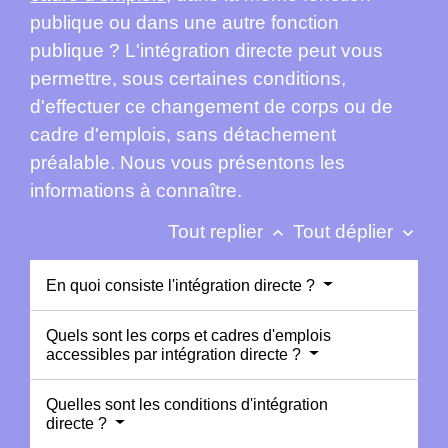
publique ou dans une autre fonction
publique ? L'intégration directe peut vous
permettre, sous certaines conditions,
d'effectuer ce changement de corps ou de
cadre d'emplois, sans détachement
préalable. Nous vous présentons les
informations à connaître.
Tout replier
Tout déplier
keyboard_arrow_up
keyboard_arrow_down
En quoi consiste l'intégration directe ?
Quels sont les corps et cadres d'emplois
accessibles par intégration directe ?
Quelles sont les conditions d'intégration
directe ?