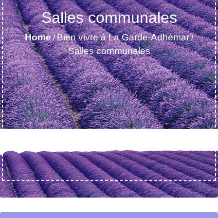
Salles communales
Home
Bien vivre à La Garde-Adhémar
/
/
Salles communales