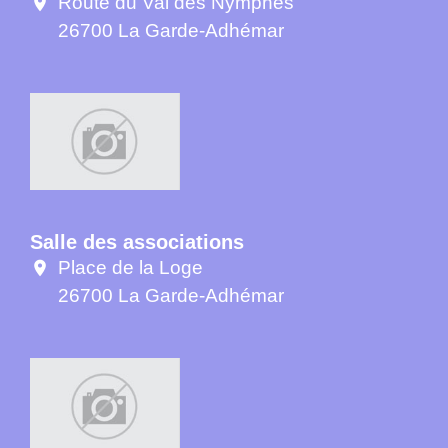
Route du Val des Nymphes
location_on
26700 La Garde-Adhémar
Salle des associations
Place de la Loge
location_on
26700 La Garde-Adhémar