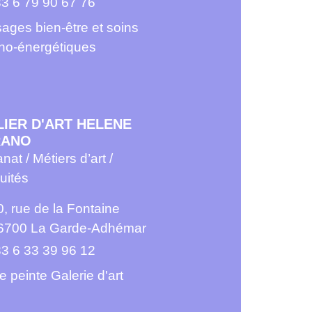
3 6 79 90 67 76
ages bien-être et soins
ho-énergétiques
LIER D'ART HELENE
RANO
anat / Métiers d’art /
uités
0, rue de la Fontaine
6700 La Garde-Adhémar
3 6 33 39 96 12
te peinte Galerie d'art