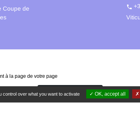
+3
phone
e Coupe de
ces
Vitic
nt à la page de votre page
Accès à la contribution
 control over what you want to activate
OK, accept all
Contacts