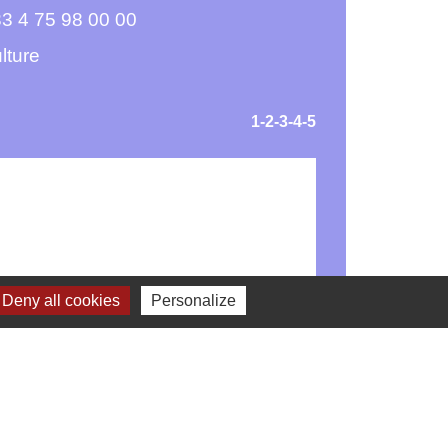
3 4 75 98 00 00
ulture
1
-2
-3
-4
-5
Deny all cookies
Personalize