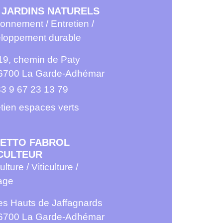
 JARDINS NATURELS
onnement / Entretien /
loppement durable
19, chemin de Paty
6700 La Garde-Adhémar
3 9 67 23 13 79
etien espaces verts
ETTO FABROL
ICULTEUR
ulture / Viticulture /
age
es Hauts de Jaffagnards
6700 La Garde-Adhémar