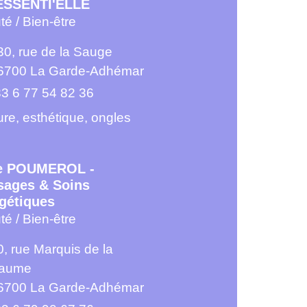
ESSENTI'ELLE
é / Bien-être
30, rue de la Sauge
6700 La Garde-Adhémar
3 6 77 54 82 36
ure, esthétique, ongles
ce POUMEROL -
ages & Soins
gétiques
é / Bien-être
0, rue Marquis de la
aume
6700 La Garde-Adhémar