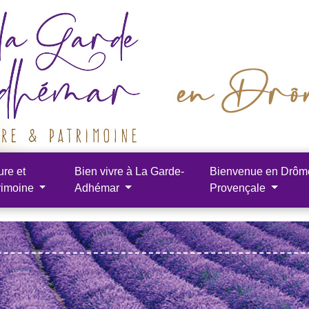
ure et
Bien vivre à La Garde-
Bienvenue en Drôm
rimoine
Adhémar
Provençale