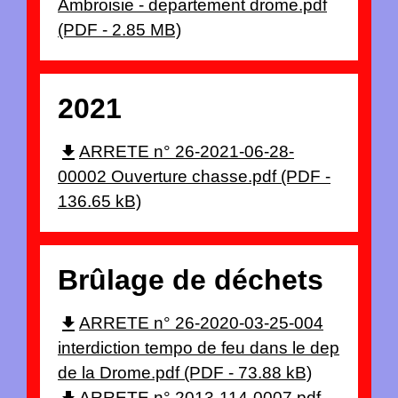
Ambroisie - departement drome.pdf
(PDF - 2.85 MB)
2021
file_download
ARRETE n° 26-2021-06-28-
00002 Ouverture chasse.pdf (PDF -
136.65 kB)
Brûlage de déchets
file_download
ARRETE n° 26-2020-03-25-004
interdiction tempo de feu dans le dep
de la Drome.pdf (PDF - 73.88 kB)
ARRETE n° 2013-114-0007.pdf