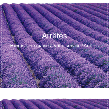
Arrêtés
Home
Une mairie à votre service
Arrêtés
/
/