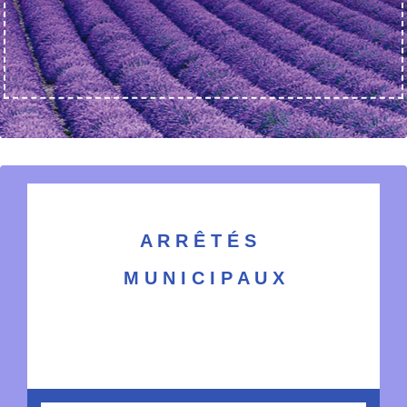
A R R Ê T É S
M U N I C I P A U X