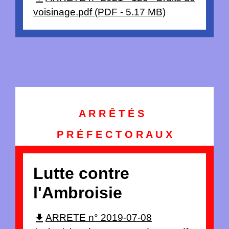
voisinage.pdf (PDF - 5.17 MB)
A R R Ê T É S
P R É F E C T O R A U X
Lutte contre
l'Ambroisie
file_download
ARRETE n° 2019-07-08