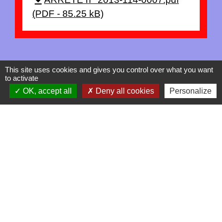
file_download
(PDF - 85.25 kB)
This site uses cookies and gives you control over what you want
to activate
OK, accept all
Deny all cookies
Personalize
Contacts
La Garde-Adhémar
25, rue Pauline de Simiane
26700 La Garde-Adhémar - FRANCE
+33 4 75 04 41 09
Contact par formulaire