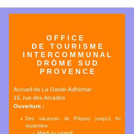
O F F I C E
D E T O U R I S M E
I N T E R C O M M U N A L
D R Ô M E S U D
P R O V E N C E
Accueil de La Garde-Adhémar :
15, rue des Arcades
Ouverture :
Des vacances de Pâques jusqu’à fin
septembre
Mardi au samedi