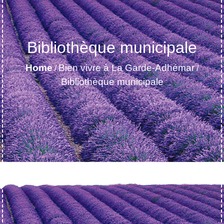
Bibliothèque municipale
Home
Bien vivre à La Garde-Adhémar
/
/
Bibliothèque municipale