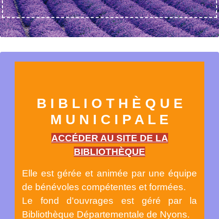
B I B L I O T H È Q U E
M U N I C I P A L E
ACCÉDER AU SITE DE LA
BIBLIOTHÈQUE
Elle est gérée et animée par une équipe
de bénévoles compétentes et formées.
Le fond d'ouvrages est géré par la
Bibliothèque Départementale de Nyons.