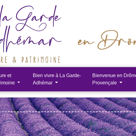
ure et
Bien vivre à La Garde-
Bienvenue en Drôm
rimoine
Adhémar
Provençale