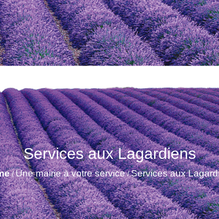
Services aux Lagardiens
me
Une mairie à votre service
Services aux Lagard
/
/