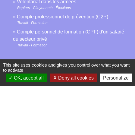
Volontariat dans les armées
Papiers - Citoyenneté - Élections
Compte professionnel de prévention (C2P)
Travail - Formation
Compte personnel de formation (CPF) d'un salarié
du secteur privé
Travail - Formation
Signaler une erreur sur cette page
This site uses cookies and gives you control over what you want
to activate
OK, accept all
Deny all cookies
Personalize
Contacts
La Garde-Adhémar
25, rue Pauline de Simiane
26700 La Garde-Adhémar - FRANCE
+33 4 75 04 41 09