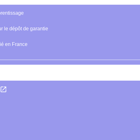
prentissage
r le dépôt de garantie
rié en France
open_in_new