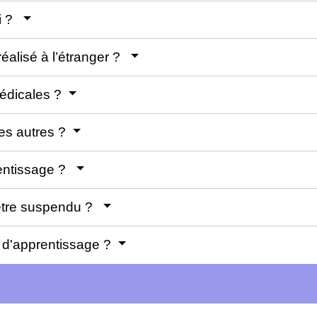
ti ?
 réalisé à l’étranger ?
 médicales ?
les autres ?
entissage ?
 être suspendu ?
at d'apprentissage ?