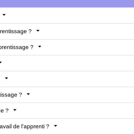
?
prentissage ?
pprentissage ?
 ?
ntissage ?
age ?
vail de l’apprenti ?