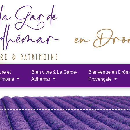
ure et
Bien vivre à La Garde-
Bienvenue en Drôm
rimoine
Adhémar
Provençale