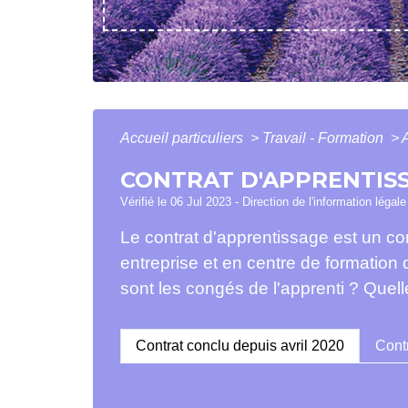
Accueil particuliers
>
Travail - Formation
>
CONTRAT D'APPRENTIS
Vérifié le 06 Jul 2023 - Direction de l'information légal
Le contrat d'apprentissage est un con
entreprise et en centre de formation
sont les congés de l'apprenti ? Quell
Contrat conclu depuis avril 2020
Cont