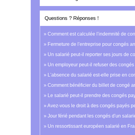
Questions ? Réponses !
Comment est calculée l'indemnité de con
Fermeture de l'entreprise pour congés ann
Un salarié peut-il reporter ses jours de 
Un employeur peut-il refuser des congés
L'absence du salarié est-elle prise en c
Comment bénéficier du billet de congé an
Le salarié peut-il prendre des congés pa
Avez-vous le droit à des congés payés 
Jour férié pendant les congés d'un salarié
Un ressortissant européen salarié en Fran