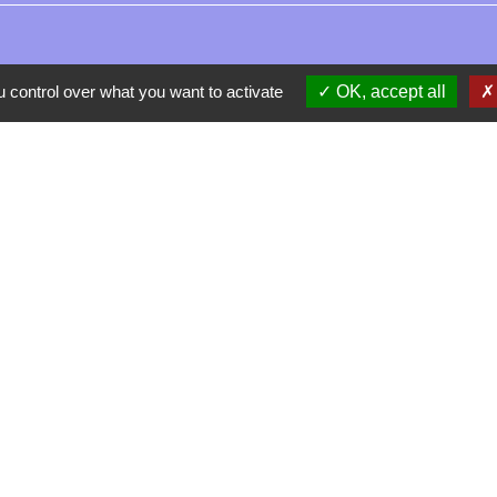
 control over what you want to activate
OK, accept all
Contacts
La Garde-Adhémar
25, rue Pauline de Simiane
26700 La Garde-Adhémar - FRANCE
+33 4 75 04 41 09
Contact par formulaire
tique de confidentialité
-
Accessibilité
-
Plan du site