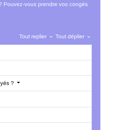
? Pouvez-vous prendre vos congés
Tout replier
Tout déplier
keyboard_arrow_up
keyboard_arrow_down
ayés ?