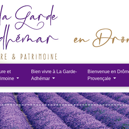
ure et
Bien vivre à La Garde-
Bienvenue en Drôm
rimoine
Adhémar
Provençale