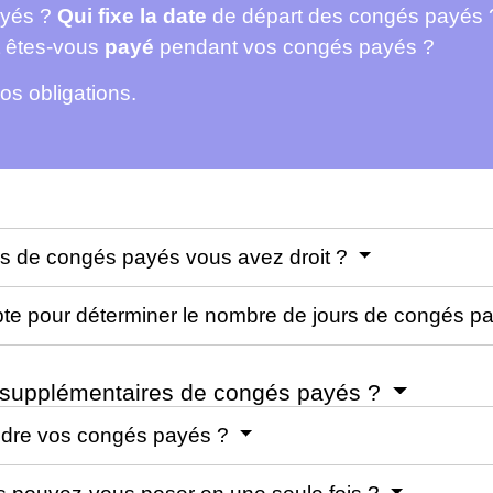
ayés ?
Qui fixe la date
de départ des congés payés 
 êtes-vous
payé
pendant vos congés payés ?
os obligations.
s de congés payés vous avez droit ?
mpte pour déterminer le nombre de jours de congés p
s supplémentaires de congés payés ?
ndre vos congés payés ?