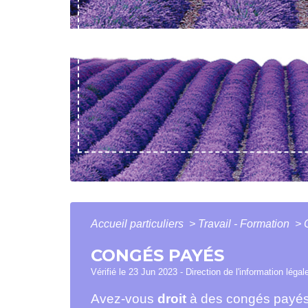
Accueil particuliers
>
Travail - Formation
>
CONGÉS PAYÉS
Vérifié le 23 Jun 2023 - Direction de l'information légal
Avez-vous
droit
à des congés payés p