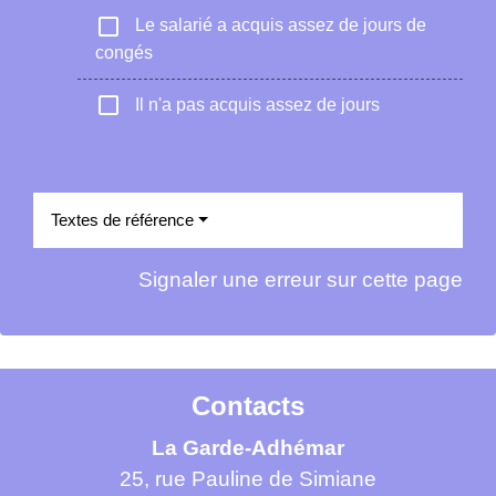
check_box_outline_blank
Le salarié a acquis assez de jours de
congés
check_box_outline_blank
Il n'a pas acquis assez de jours
Textes de référence
Signaler une erreur sur cette page
Contacts
La Garde-Adhémar
25, rue Pauline de Simiane