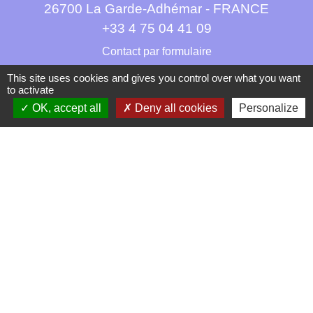
26700 La Garde-Adhémar - FRANCE
+33 4 75 04 41 09
Contact par formulaire
This site uses cookies and gives you control over what you want
to activate
OK, accept all
Deny all cookies
Personalize
Mentions légales
-
Politique de confidentialité
-
Accessibilité
-
Plan du site
-
Gestion des cookies
Site créé en partenariat avec Réseau des Communes