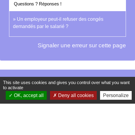
Questions ? Réponses !
Un employeur peut-il refuser des congés
demandés par le salarié ?
Signaler une erreur sur cette page
Contacts
This site uses cookies and gives you control over what you want
to activate
La Garde-Adhémar
OK, accept all
Deny all cookies
Personalize
25, rue Pauline de Simiane
26700 La Garde-Adhémar - FRANCE
+33 4 75 04 41 09
Contact par formulaire