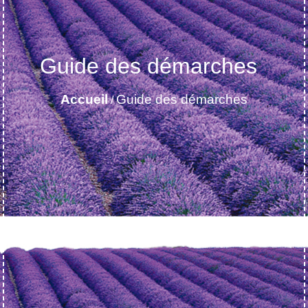
Guide des démarches
Accueil
Guide des démarches
/