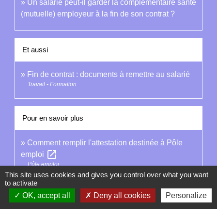
Un salarié peut-il garder la complémentaire santé
(mutuelle) employeur à la fin de son contrat ?
Et aussi
Fin de contrat : documents à remettre au salarié
Travail - Formation
Pour en savoir plus
Comment remplir l'attestation destinée à Pôle
open_in_new
emploi
Pôle emploi
This site uses cookies and gives you control over what you want
to activate
Signaler une erreur sur cette page
OK, accept all
Deny all cookies
Personalize