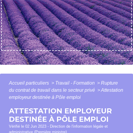
Accueil particuliers
>
Travail - Formation
>
Rupture
du contrat de travail dans le secteur privé
>
Attestation
employeur destinée à Pôle emploi
ATTESTATION EMPLOYEUR
DESTINÉE À PÔLE EMPLOI
Vérifié le 02 Jun 2023 - Direction de l'information légale et
administrative (Première ministre)