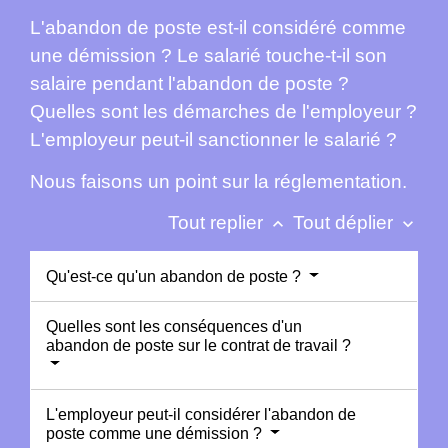
L'abandon de poste est-il considéré comme
une démission ? Le salarié touche-t-il son
salaire pendant l'abandon de poste ?
Quelles sont les démarches de l'employeur ?
L'employeur peut-il sanctionner le salarié ?
Nous faisons un point sur la réglementation.
Tout replier
Tout déplier
keyboard_arrow_up
keyboard_arrow_down
Qu'est-ce qu'un abandon de poste ?
Quelles sont les conséquences d'un
abandon de poste sur le contrat de travail ?
L'employeur peut-il considérer l'abandon de
poste comme une démission ?