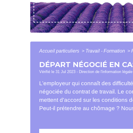
Accueil particuliers
>
Travail - Formation
>
DÉPART NÉGOCIÉ EN CA
Vérifié le 31 Jul 2023 - Direction de l'information légal
L’employeur qui connaît des difficul
négociée du contrat de travail. Le co
mettent d'accord sur les conditions de
Peut-il prétendre au chômage ? Nous 