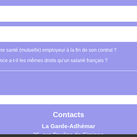
re santé (mutuelle) employeur à la fin de son contrat ?
ce a-t-il les mêmes droits qu'un salarié français ?
Contacts
La Garde-Adhémar
25, rue Pauline de Simiane