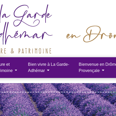
ure et
Bien vivre à La Garde-
Bienvenue en Drôm
rimoine
Adhémar
Provençale