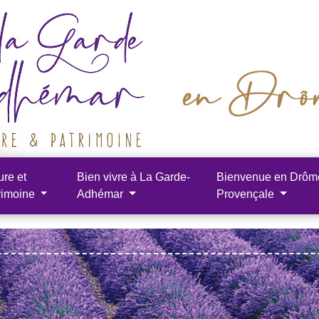
ure et
Bien vivre à La Garde-
Bienvenue en Drôm
rimoine
Adhémar
Provençale