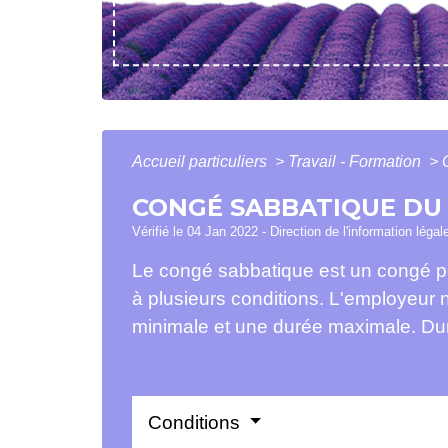
Accueil particuliers
>
Travail - Formation
>
CONGÉ SABBATIQUE DU 
Vérifié le 04 Jan 2022 - Direction de l'information légal
Le congé sabbatique est un congé po
à plusieurs conditions. L'employeur
minimale et une durée maximale. Dura
Conditions