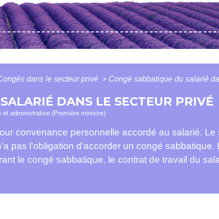
Congés dans le secteur privé
>
Congé sabbatique du salarié dan
SALARIÉ DANS LE SECTEUR PRIVÉ
e et administrative (Première ministre)
ur convenance personnelle accordé au salarié. Le sal
 n'a pas l'obligation d'accorder un congé sabbatiqu
nt le congé sabbatique, le contrat de travail du sal