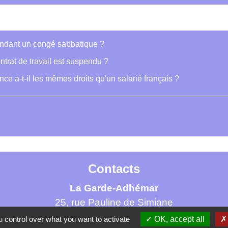
pendant un congé sabbatique ?
ontrat de travail est suspendu ?
ce a-t-il les mêmes droits qu'un salarié français ?
Contacts
La Garde-Adhémar
25, rue Pauline de Simiane
26700 La Garde-Adhémar - FRANCE
 control over what you want to activate
OK, accept all