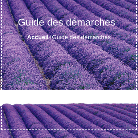
Guide des démarches
Accueil
Guide des démarches
/