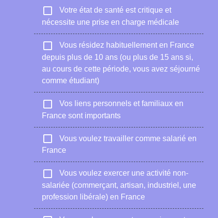
check_box_outline_blank
Votre état de santé est critique et
nécessite une prise en charge médicale
check_box_outline_blank
Vous résidez habituellement en France
depuis plus de 10 ans (ou plus de 15 ans si,
au cours de cette période, vous avez séjourné
comme étudiant)
check_box_outline_blank
Vos liens personnels et familiaux en
France sont importants
check_box_outline_blank
Vous voulez travailler comme salarié en
France
check_box_outline_blank
Vous voulez exercer une activité non-
salariée (commerçant, artisan, industriel, une
profession libérale) en France