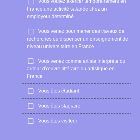
check_box_outline_blank
Vous voulez exercer temporairement en
France une activité salariée chez un
employeur déterminé
check_box_outline_blank
Vous venez pour mener des travaux de
recherches ou dispenser un enseignement de
niveau universitaire en France
check_box_outline_blank
Vous venez comme artiste interprète ou
auteur d'œuvre littéraire ou artistique en
France
check_box_outline_blank
Vous êtes étudiant
check_box_outline_blank
Vous êtes stagiaire
check_box_outline_blank
Vous êtes visiteur