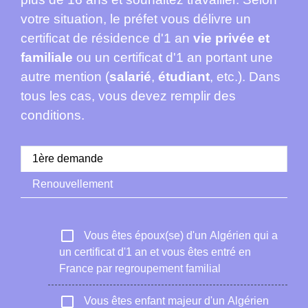
votre situation, le préfet vous délivre un
certificat de résidence d'1 an
vie privée et
familiale
ou un certificat d'1 an portant une
autre mention (
salarié
,
étudiant
, etc.). Dans
tous les cas, vous devez remplir des
conditions.
1ère demande
Renouvellement
check_box_outline_blank
Vous êtes époux(se) d'un Algérien qui a
un certificat d'1 an et vous êtes entré en
France par regroupement familial
check_box_outline_blank
Vous êtes enfant majeur d'un Algérien