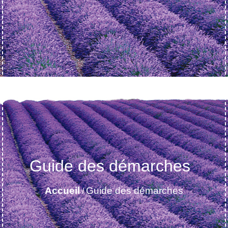
Guide des démarches
Accueil
Guide des démarches
/