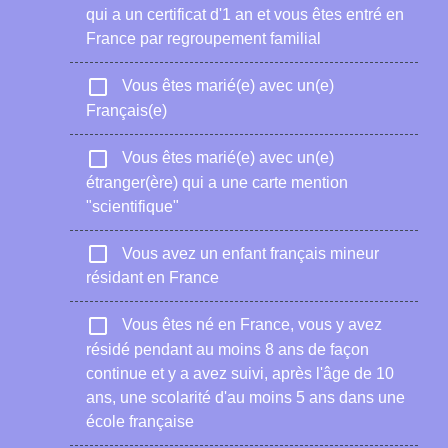
qui a un certificat d'1 an et vous êtes entré en
France par regroupement familial
check_box_outline_blank
Vous êtes marié(e) avec un(e)
Français(e)
check_box_outline_blank
Vous êtes marié(e) avec un(e)
étranger(ère) qui a une carte mention
"scientifique"
check_box_outline_blank
Vous avez un enfant français mineur
résidant en France
check_box_outline_blank
Vous êtes né en France, vous y avez
résidé pendant au moins 8 ans de façon
continue et y a avez suivi, après l'âge de 10
ans, une scolarité d'au moins 5 ans dans une
école française