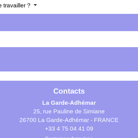
 travailler ?
Contacts
La Garde-Adhémar
25, rue Pauline de Simiane
26700 La Garde-Adhémar - FRANCE
+33 4 75 04 41 09