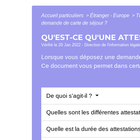
Accueil particuliers
>
Étranger - Europe
>
T
demande de carte de séjour ?
QU'EST-CE QU'UNE ATT
Vérifié le 20 Jan 2022 - Direction de l'information légal
Lorsque vous déposez une demande d
Ce document vous permet dans certai
De quoi s'agit-il ?
Quelles sont les différentes attesta
Quelle est la durée des attestation