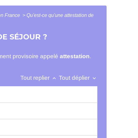
 en France
>
Qu'est-ce qu'une attestation de
DE SÉJOUR ?
ment provisoire appelé
attestation
.
Tout replier
Tout déplier
keyboard_arrow_up
keyboard_arrow_down