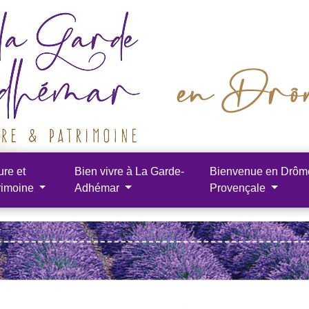
ure et
Bien vivre à La Garde-
Bienvenue en Drôm
rimoine
Adhémar
Provençale