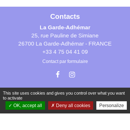
Contacts
La Garde-Adhémar
25, rue Pauline de Simiane
26700 La Garde-Adhémar - FRANCE
+33 4 75 04 41 09
Contact par formulaire
This site uses cookies and gives you control over what you want
to activate
Mentions légales
-
Politique de confidentialité
-
OK, accept all
Deny all cookies
Personalize
Accessibilité
-
Plan du site
-
Gestion des cookies