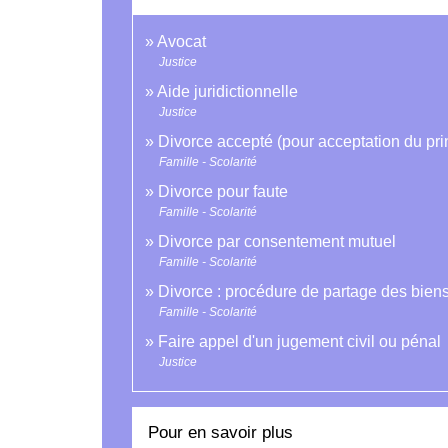
Avocat
Justice
Aide juridictionnelle
Justice
Divorce accepté (pour acceptation du pri
Famille - Scolarité
Divorce pour faute
Famille - Scolarité
Divorce par consentement mutuel
Famille - Scolarité
Divorce : procédure de partage des bien
Famille - Scolarité
Faire appel d'un jugement civil ou pénal
Justice
Pour en savoir plus