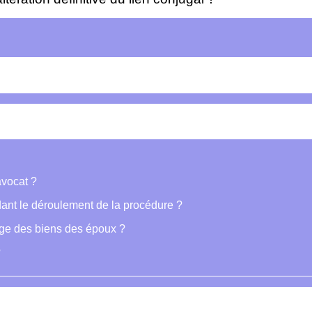
avocat ?
ant le déroulement de la procédure ?
tage des biens des époux ?
?