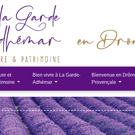
ure et
Bien vivre à La Garde-
Bienvenue en Drôm
rimoine
Adhémar
Provençale