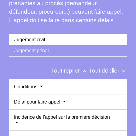
prenantes au procès (demandeur,
défendeur, procureur...) peuvent faire appel.
L'appel doit se faire dans certains délais.
Jugement civil
Jugement pénal
Tout replier
Tout déplier
keyboard_arrow_up
keyboard_arrow_down
Conditions
Délai pour faire appel
Incidence de l'appel sur la première décision