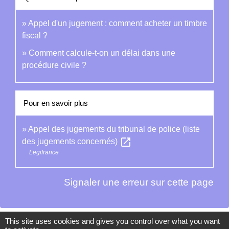
Appel d'un jugement : comment acheter un timbre
fiscal ?
Comment calcule-t-on un délai dans une
procédure civile ?
Pour en savoir plus
Appel des jugements du tribunal de police (liste
open_in_new
des jugements concernés)
Legifrance
Signaler une erreur sur cette page
This site uses cookies and gives you control over what you want