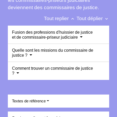
les commissaires-priseurs judiciaires
deviennent des commissaires de justice.
Tout replier
Tout déplier
keyboard_arrow_up
keyboard_arrow_down
Fusion des professions d'huissier de justice
et de commissaire-priseur judiciaire
Quelle sont les missions du commissaire de
justice ?
Comment trouver un commissaire de justice
?
Textes de référence