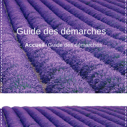
Guide des démarches
Accueil
Guide des démarches
/