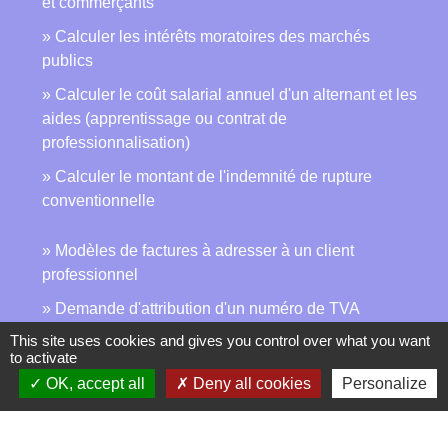
et commerçants
Calculer les intérêts moratoires des marchés
publics
Calculer le coût salarial annuel d'un alternant et les
aides (apprentissage ou contrat de
professionnalisation)
Calculer le montant de l'indemnité de rupture
conventionnelle
Modèles de factures à adresser à un client
professionnel
Demande d'attribution d'un numéro de TVA
intracommunautaire à un assujetti non redevable
This site uses cookies and gives you control over what you want
to activate
Modèle d'acte de constitution de société
OK, accept all
Deny all cookies
Personalize
Modèle de contrat de bail à ferme (bail rural)
Modèle-type de déclaration de confidentialité des