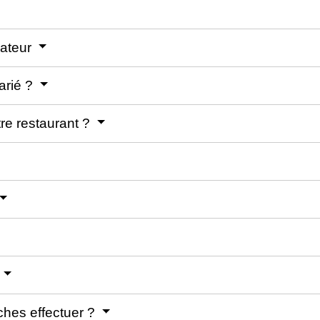
urateur
arié ?
re restaurant ?
ches effectuer ?