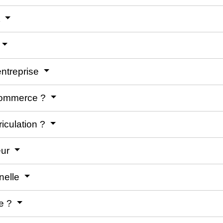
t
entreprise
commerce ?
riculation ?
eur
nelle
ce ?