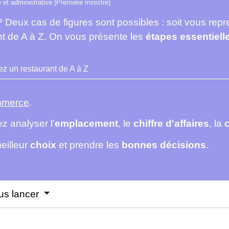
e et administrative (Première ministre)
 ? Deux cas de figures sont possibles : soit vous r
ant de A à Z. On vous présente les
étapes essentiell
z un restaurant de A à Z
mmerce
.
z analyser l'
emplacement
, le
chiffre d'affaires
, la
c
eilleur
choix
et prendre les
bonnes décisions
.
us lancer