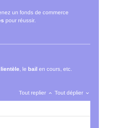
eprenez un fonds de commerce
es
pour réussir.
lientèle
, le
bail
en cours, etc.
Tout replier
Tout déplier
keyboard_arrow_up
keyboard_arrow_down