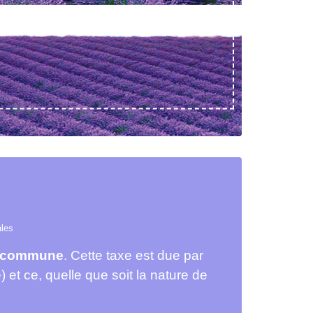
ales
 la commune
. Cette taxe est due par
 et ce, quelle que soit la nature de