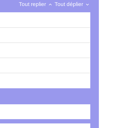
Tout replier
Tout déplier
keyboard_arrow_up
keyboard_arrow_down