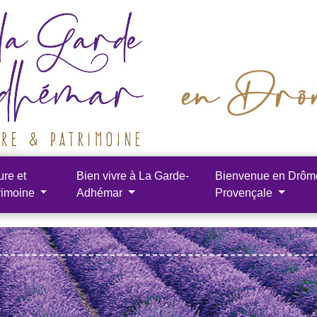
ure et
Bien vivre à La Garde-
Bienvenue en Drôm
rimoine
Adhémar
Provençale