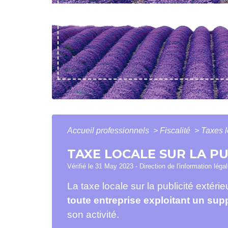
Accueil professionnels
>
Fiscalité
>
Taxes 
TAXE LOCALE SUR LA PU
Vérifié le 31 May 2023 - Direction de l'information léga
La taxe locale sur la publicité extér
toute entreprise exploitant un supp
son activité.