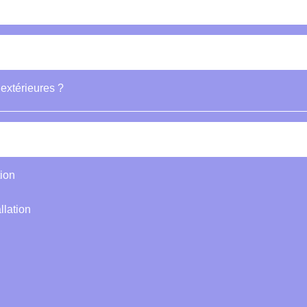
 extérieures ?
tion
llation