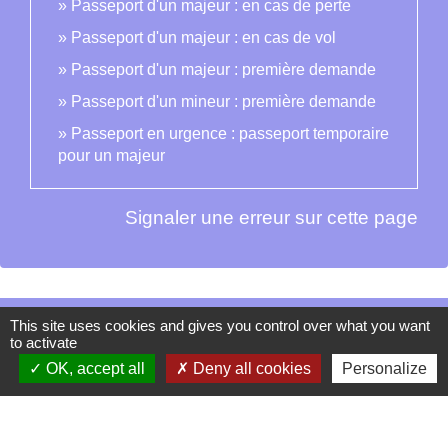
Passeport d'un majeur : en cas de perte
Passeport d'un majeur : en cas de vol
Passeport d'un majeur : première demande
Passeport d'un mineur : première demande
Passeport en urgence : passeport temporaire
pour un majeur
Signaler une erreur sur cette page
This site uses cookies and gives you control over what you want
Contacts
to activate
La Garde-Adhémar
OK, accept all
Deny all cookies
Personalize
25, rue Pauline de Simiane
26700 La Garde-Adhémar - FRANCE