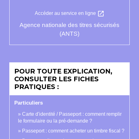
open_in_new
Accéder au service en ligne
Agence nationale des titres sécurisés
(ANTS)
POUR TOUTE EXPLICATION,
CONSULTER LES FICHES
PRATIQUES :
Particuliers
Carte d'identité / Passeport : comment remplir
le formulaire ou la pré-demande ?
Passeport : comment acheter un timbre fiscal ?