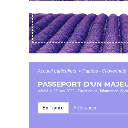
Accueil particuliers
>
Papiers - Citoyenneté 
PASSEPORT D'UN MAJE
Vérifié le 23 Nov 2022 - Direction de l'information légal
En France
À l'étranger