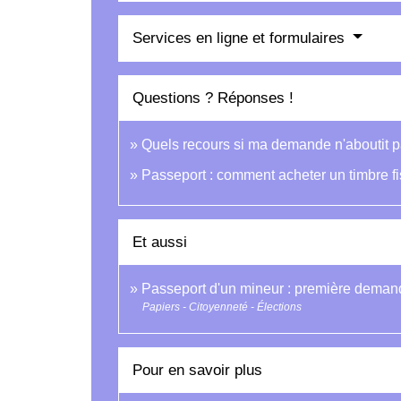
Services en ligne et formulaires
Questions ? Réponses !
Quels recours si ma demande n'aboutit p
Passeport : comment acheter un timbre fi
Et aussi
Passeport d'un mineur : première deman
Papiers - Citoyenneté - Élections
Pour en savoir plus