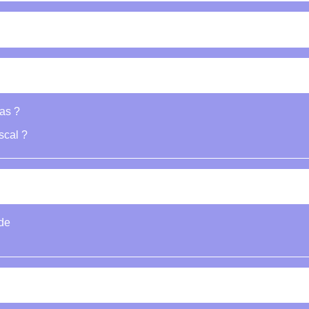
as ?
scal ?
de