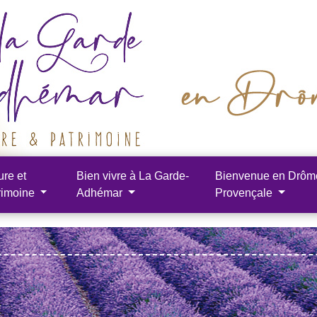
ure et
Bien vivre à La Garde-
Bienvenue en Drôm
rimoine
Adhémar
Provençale