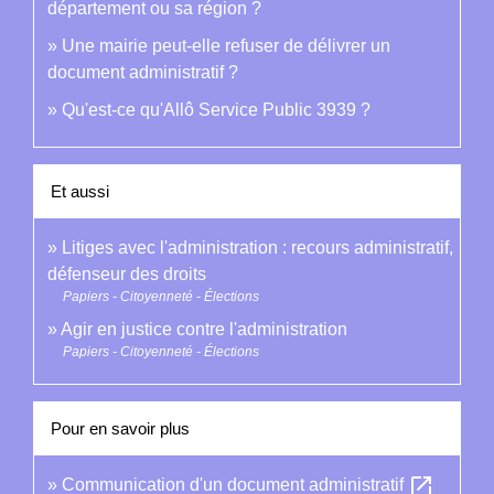
département ou sa région ?
Une mairie peut-elle refuser de délivrer un
document administratif ?
Qu'est-ce qu'Allô Service Public 3939 ?
Et aussi
Litiges avec l'administration : recours administratif,
défenseur des droits
Papiers - Citoyenneté - Élections
Agir en justice contre l'administration
Papiers - Citoyenneté - Élections
Pour en savoir plus
open_in_new
Communication d'un document administratif