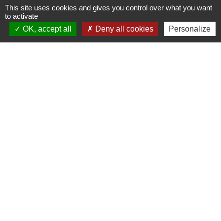
This site uses cookies and gives you control over what you want
to activate
Et aussi
OK, accept all
Deny all cookies
Personalize
Recours administratif
Papiers - Citoyenneté - Élections
Agir en justice contre l'administration
Papiers - Citoyenneté - Élections
Obligation de motivation d'une décision
administrative
Papiers - Citoyenneté - Élections
Accès aux documents administratifs
Papiers - Citoyenneté - Élections
Signaler une erreur sur cette page