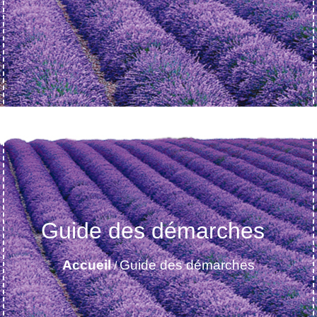
Guide des démarches
Accueil
Guide des démarches
/