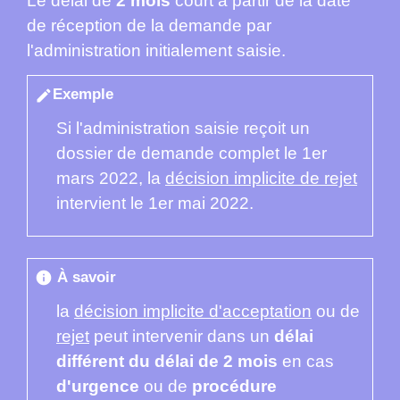
Le délai de
2 mois
court à partir de la date
de réception de la demande par
l'administration initialement saisie.
Exemple
edit
Si l'administration saisie reçoit un
dossier de demande complet le 1
er
mars 2022, la
décision implicite de rejet
intervient le 1
er
mai 2022.
À savoir
info
la
décision implicite d'acceptation
ou de
rejet
peut intervenir dans un
délai
différent du délai de 2 mois
en cas
d'urgence
ou de
procédure