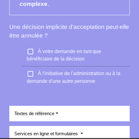
complexe
.
Une décision implicite d'acceptation peut-elle
être annulée ?
check_box_outline_blank
À votre demande en tant que
bénéficiaire de la décision
check_box_outline_blank
À l'initiative de l'administration ou à la
demande d'une autre personne
Textes de référence
Services en ligne et formulaires