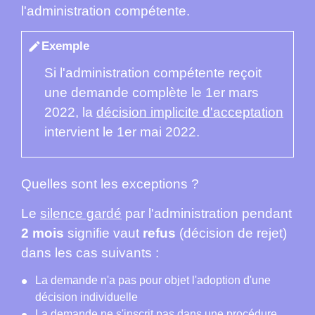
l'administration compétente.
Exemple
edit
Si l'administration compétente reçoit
une demande complète le 1
er
mars
2022, la
décision implicite d'acceptation
intervient le 1
er
mai 2022.
Quelles sont les exceptions ?
Le
silence gardé
par l'administration pendant
2 mois
signifie vaut
refus
(décision de rejet)
dans les cas suivants :
La demande n'a pas pour objet l'adoption d'une
décision individuelle
La demande ne s'inscrit pas dans une procédure