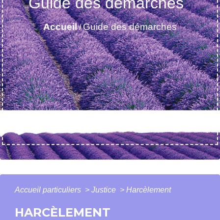
Guide des démarches
Accueil
Guide des démarches
/
Accueil particuliers
>
Justice
>
Harcèlement
HARCÈLEMENT