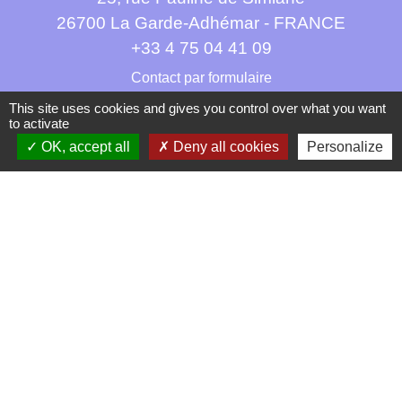
26700 La Garde-Adhémar - FRANCE
+33 4 75 04 41 09
Contact par formulaire
This site uses cookies and gives you control over what you want
to activate
OK, accept all
Deny all cookies
Personalize
Mentions légales
-
Politique de confidentialité
-
Accessibilité
-
Plan du site
-
Gestion des cookies
Site créé en partenariat avec Réseau des Communes