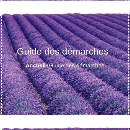
Guide des démarches
Accueil
Guide des démarches
/