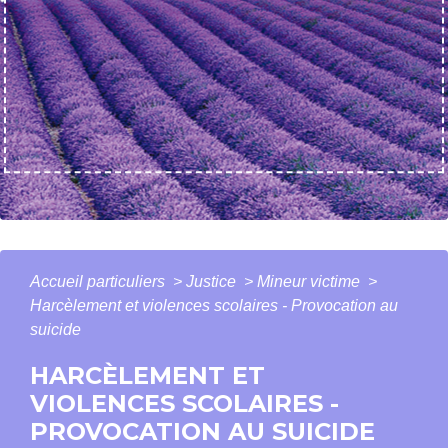
Accueil particuliers
>
Justice
>
Mineur victime
>
Harcèlement et violences scolaires - Provocation au
suicide
HARCÈLEMENT ET
VIOLENCES SCOLAIRES -
PROVOCATION AU SUICIDE