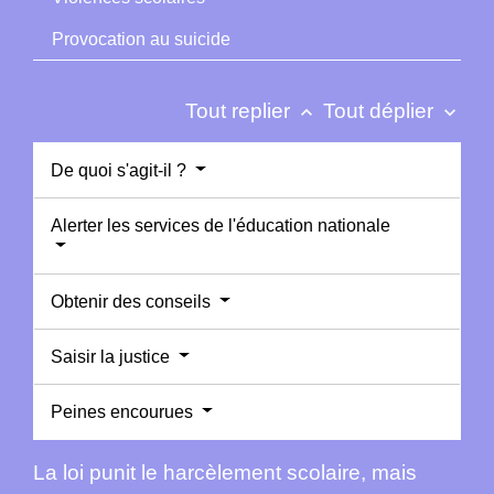
Provocation au suicide
Tout replier
Tout déplier
keyboard_arrow_up
keyboard_arrow_down
De quoi s'agit-il ?
Alerter les services de l'éducation nationale
Obtenir des conseils
Saisir la justice
Peines encourues
La loi punit le harcèlement scolaire, mais