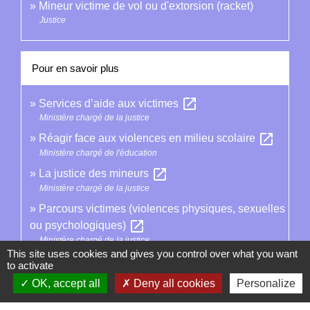
Mineur victime de vol ou d'extorsion (racket)
Justice
Pour en savoir plus
open_in_new
Services d’aide aux victimes
Ministère chargé de la justice
open_in_new
Réagir face aux violences en milieu scolaire
Ministère chargé de l'éducation
open_in_new
La justice des mineurs
Ministère chargé de la justice
Parcours victimes (violences physiques, sexuelles
open_in_new
ou psychologiques)
Ministère chargé de la justice
This site uses cookies and gives you control over what you want
to activate
Signaler une erreur sur cette page
OK, accept all
Deny all cookies
Personalize